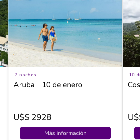
7 noches
10 d
Aruba - 10 de enero
Cos
U$s 2928
U$
Más información