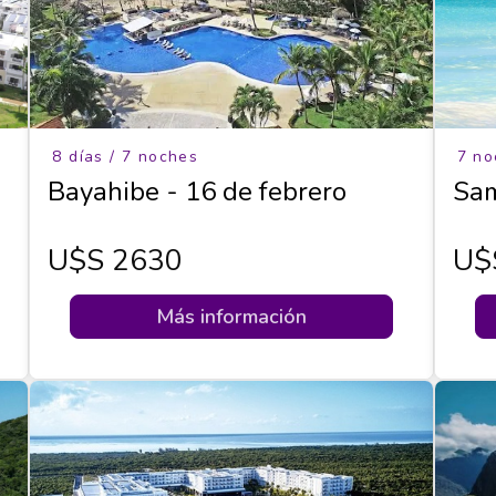
8 días / 7 noches
7 no
Bayahibe - 16 de febrero
Sam
U$s 2630
U$
Más información