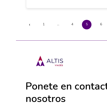
‹
1
…
4
5
6
Ponete en contac
nosotros