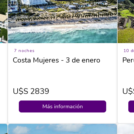
7 noches
10 d
Costa Mujeres - 3 de enero
Per
U$s 2839
U$
Más información