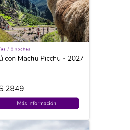
ías / 8 noches
ú con Machu Picchu - 2027
s 2849
Más información