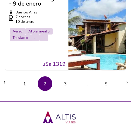
- 9 de enero
Buenos Aires
7 noches
10 de enero
Aéreo
Alojamiento
Traslado
...
...
u$s 1319
‹
›
1
2
3
…
9