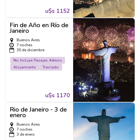
u$s 1152
Fin de Año en Río de
Janeiro
Buenos Aires
7 noches
30 de diciembre
No Incluye Pasajes Aéreos
Alojamiento
Traslado
u$s 1170
Rio de Janeiro - 3 de
enero
Buenos Aires
7 noches
3 de enero