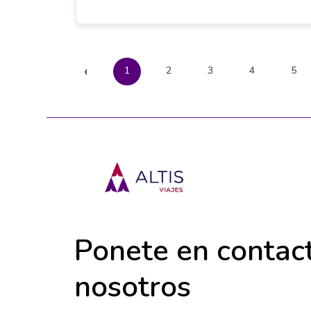
‹
1
2
3
4
5
Ponete en contac
nosotros