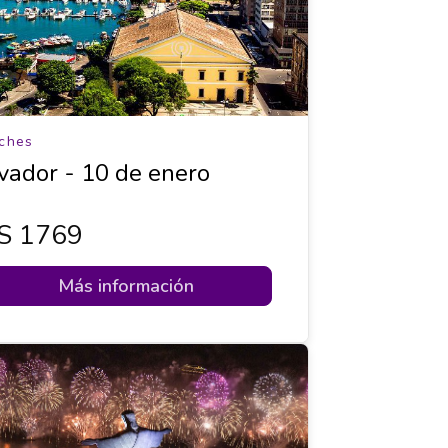
ches
vador - 10 de enero
s 1769
Más información