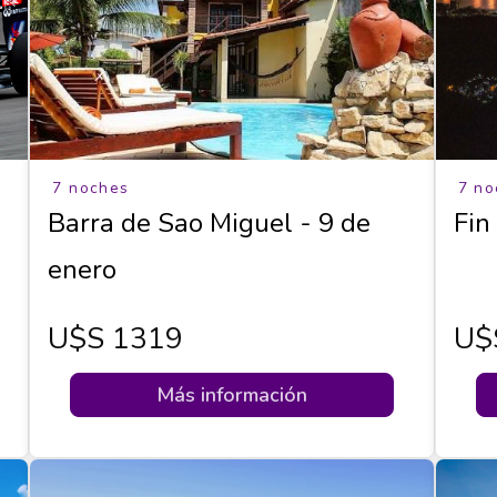
7 noches
7 no
Barra de Sao Miguel - 9 de
Fin
enero
U$s 1319
U$
Más información