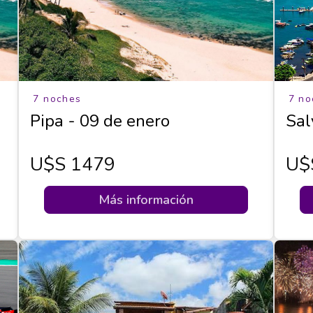
7 noches
7 no
Pipa - 09 de enero
Sal
U$s 1479
U$
Más información