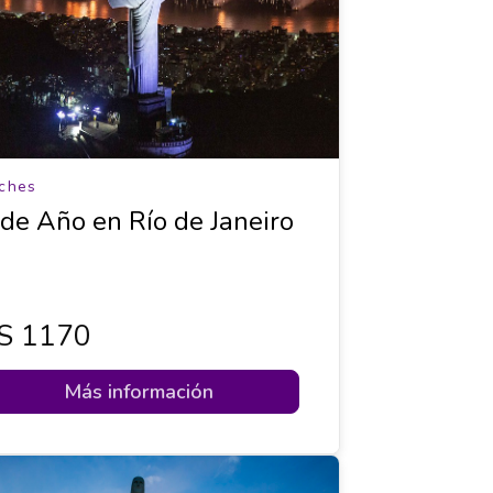
ches
 de Año en Río de Janeiro
s 1170
Más información