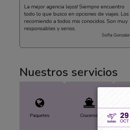
La mejor agencia lejos! Siempre encuentro
todo lo que busco en opciones de viajes. Los
recomiendo a todos mis conocidos. Son muy
responsables y serios.
Sofia Gonzale
Nuestros servicios
Paquetes
Cruceros
Alqu