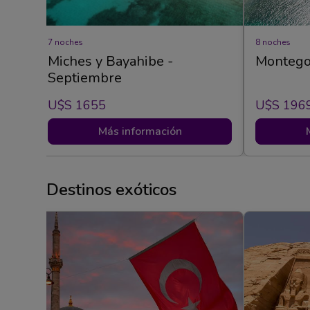
7 noches
8 noches
 en
Miches y Bayahibe -
Montego 
Septiembre
U$s 1655
U$s 196
Más información
Destinos exóticos