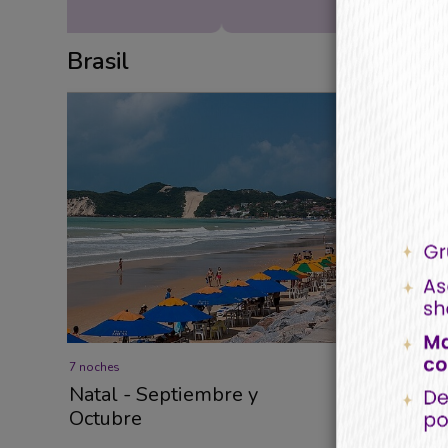
Brasil
7 noches
7 noches
Natal - Septiembre y
Natal - 
Octubre