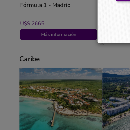
Fórmula 1 - Madrid
Sentí Tu
U$s 2665
U$s 380
Más información
Caribe