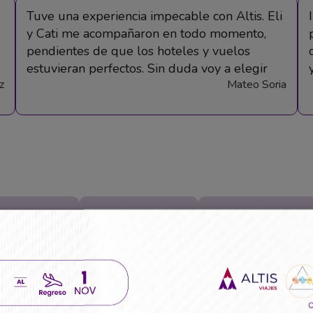
Tuve una experiencia impecable con Altis. Eli
y Cati me acompañaron en todo momento,
pendientes de que los hoteles y vuelos
estuvieran perfectos. Sin duda voy a elegir
z
Mateo Soria
nuevamente a Eli y su equipo.
iler De Autos
Eventos
Financiacion