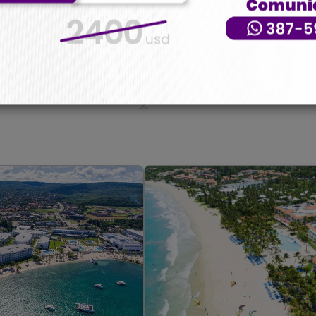
rquía - 6 de octubre
Mega Europa con Londre
17 de noviembre
7
U$s 4400
Más información
Más información