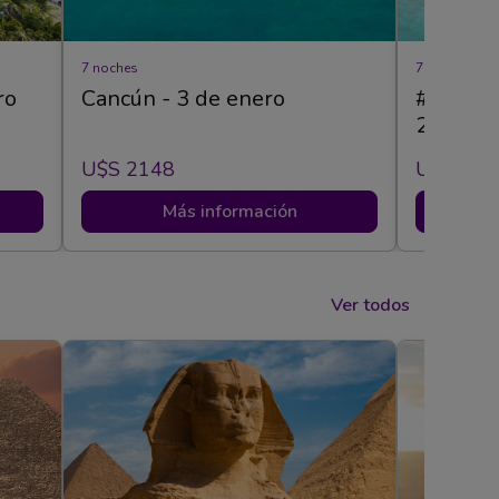
7 noches
7 noches
ro
Cancún - 3 de enero
#RIUWee
2027
U$s 2148
U$s 215
Más información
Ver todos