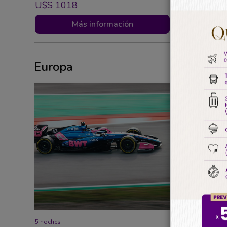
U$s 1018
U$s 103
Más información
Europa
5 noches
13 días / 11 